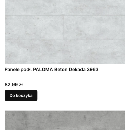
Panele podł. PALOMA Beton Dekada 3963
Cena
82,99 zł
Do koszyka