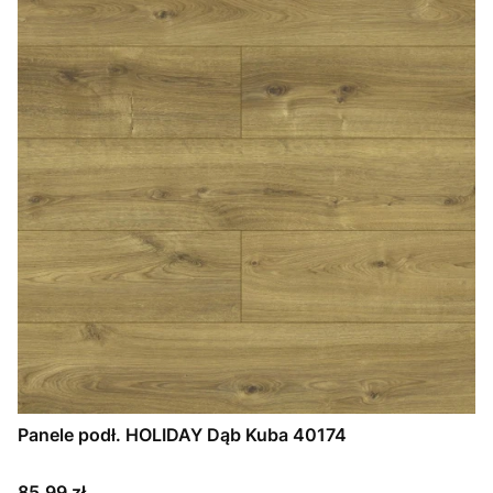
Panele podł. HOLIDAY Dąb Kuba 40174
Cena
85,99 zł