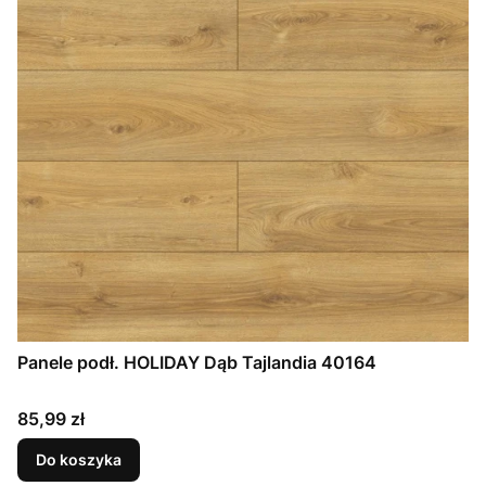
Panele podł. HOLIDAY Dąb Tajlandia 40164
Cena
85,99 zł
Do koszyka