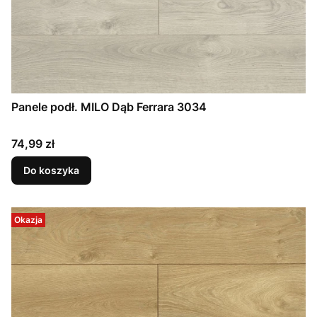
Panele podł. MILO Dąb Ferrara 3034
Cena
74,99 zł
Do koszyka
Okazja