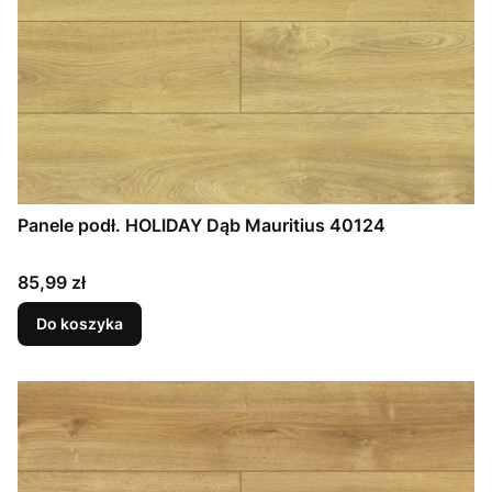
Panele podł. HOLIDAY Dąb Mauritius 40124
Cena
85,99 zł
Do koszyka