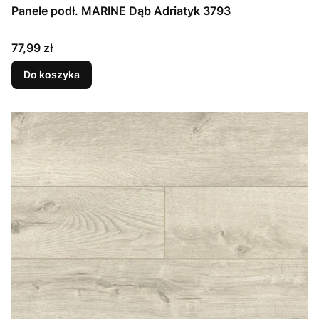
Panele podł. MARINE Dąb Adriatyk 3793
Cena
77,99 zł
Do koszyka