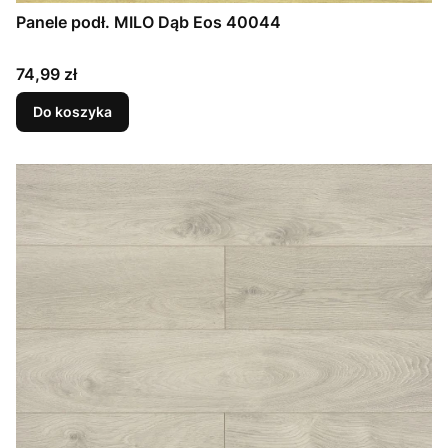
Panele podł. MILO Dąb Eos 40044
Cena
74,99 zł
Do koszyka