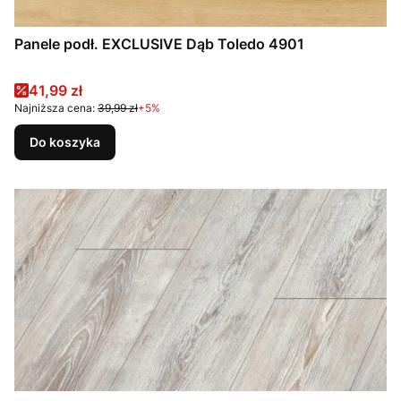
Panele podł. EXCLUSIVE Dąb Toledo 4901
Cena promocyjna
41,99 zł
Najniższa cena:
39,99 zł
+5%
Do koszyka