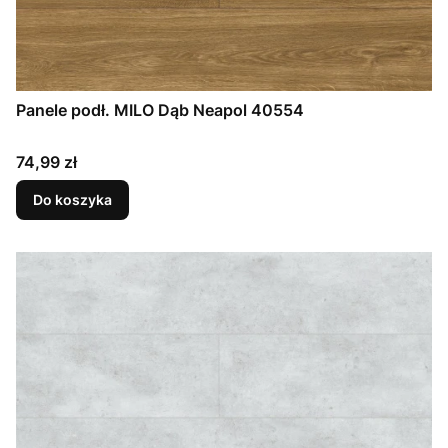
Panele podł. MILO Dąb Neapol 40554
Cena
74,99 zł
Do koszyka