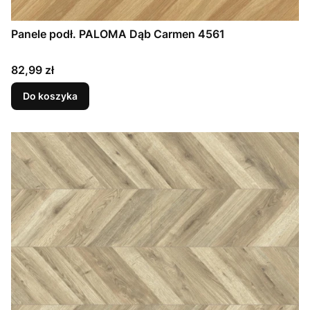
Panele podł. PALOMA Dąb Carmen 4561
Cena
82,99 zł
Do koszyka