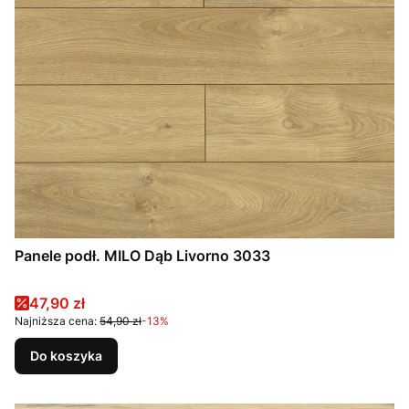
Panele podł. MILO Dąb Livorno 3033
Cena promocyjna
47,90 zł
Najniższa cena:
54,90 zł
-13%
Do koszyka