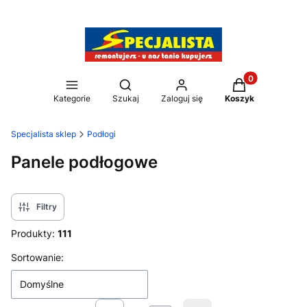
Produkty w kos
Otwórz wyszukiwarkę
Kategorie
Szukaj
Zaloguj się
Koszyk
Specjalista sklep
Podłogi
Panele podłogowe
Filtry
Produkty:
111
Lista produktów
Sortowanie:
Domyślne