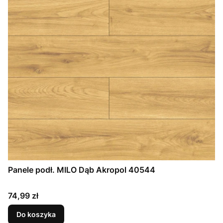
Panele podł. MILO Dąb Akropol 40544
Cena
74,99 zł
Do koszyka