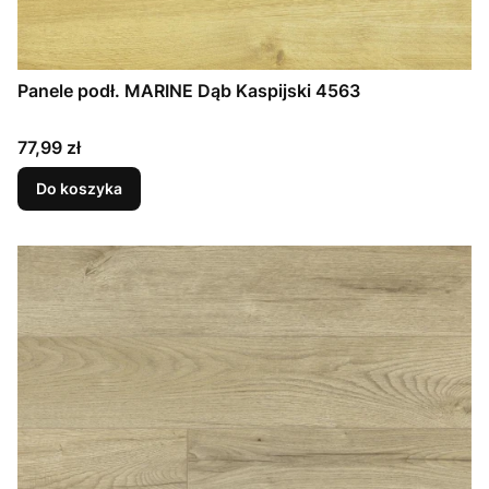
Panele podł. MARINE Dąb Kaspijski 4563
Cena
77,99 zł
Do koszyka