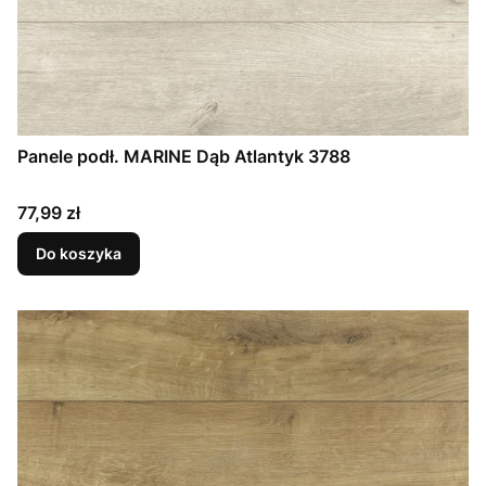
Panele podł. MARINE Dąb Atlantyk 3788
Cena
77,99 zł
Do koszyka