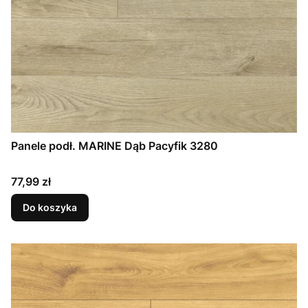
Panele podł. MARINE Dąb Pacyfik 3280
Cena
77,99 zł
Do koszyka