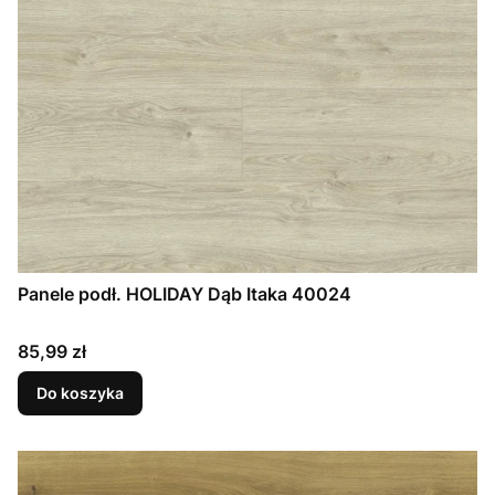
Panele podł. HOLIDAY Dąb Itaka 40024
Cena
85,99 zł
Do koszyka