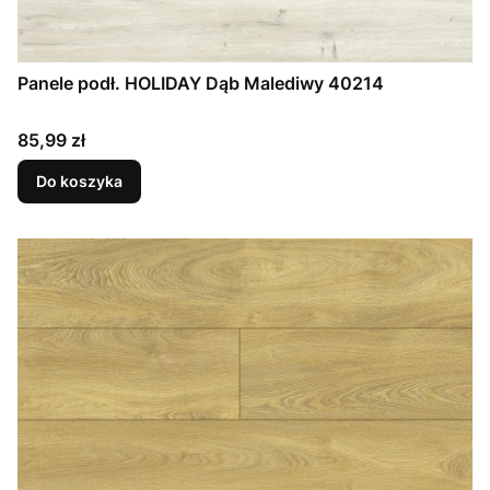
Panele podł. HOLIDAY Dąb Malediwy 40214
Cena
85,99 zł
Do koszyka