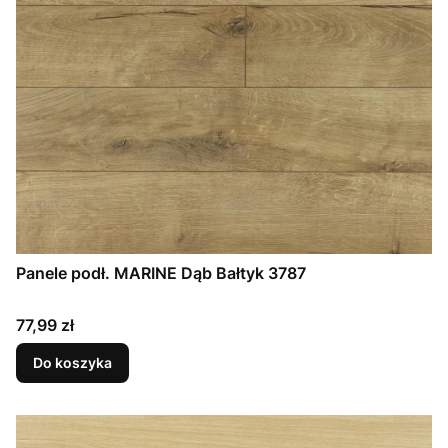
Panele podł. MARINE Dąb Bałtyk 3787
Cena
77,99 zł
Do koszyka