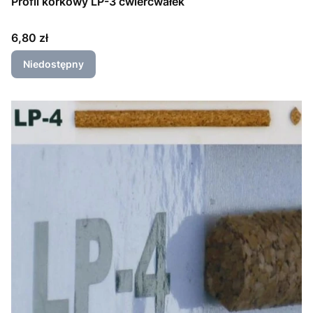
Profil korkowy LP-3 ćwierćwałek
Cena
6,80 zł
Niedostępny