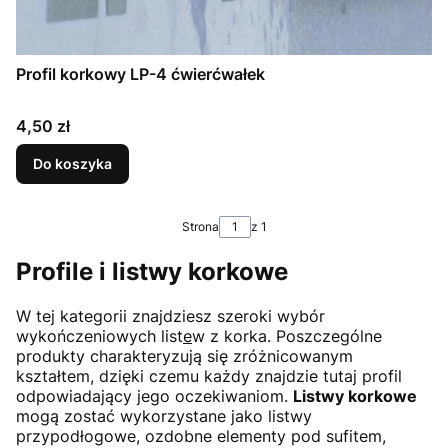
Profil korkowy LP-4 ćwierćwałek
Cena
4,50 zł
Do koszyka
Strona
z 1
Profile i listwy korkowe
W tej kategorii znajdziesz szeroki wybór
wykończeniowych list
e
w z korka. Poszczególne
produkty charakteryzują się zróżnicowanym
kształtem, dzięki czemu każdy znajdzie tutaj profil
odpowiadający jego oczekiwaniom.
Listwy korkowe
mogą zostać wykorzystane jako listwy
przypodłogowe, ozdobne elementy pod sufitem,