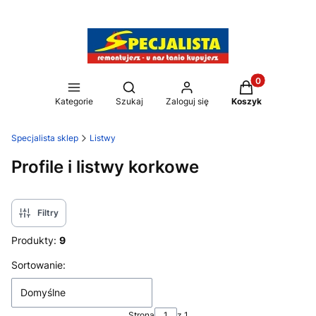
Produkty w kos
Otwórz wyszukiwarkę
Kategorie
Szukaj
Zaloguj się
Koszyk
Specjalista sklep
Listwy
Profile i listwy korkowe
Filtry
Produkty:
9
Lista produktów
Sortowanie:
Domyślne
Strona
z 1