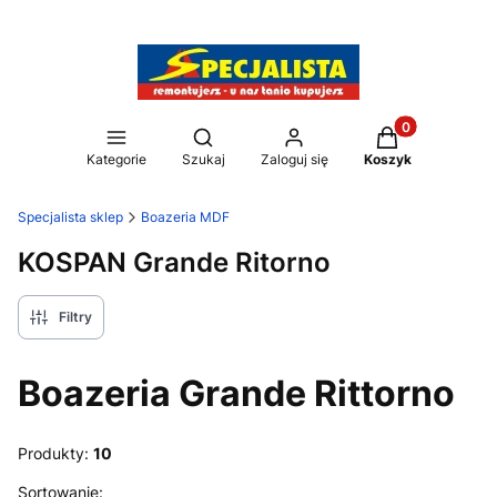
Produkty w kos
Otwórz wyszukiwarkę
Kategorie
Szukaj
Zaloguj się
Koszyk
Specjalista sklep
Boazeria MDF
KOSPAN Grande Ritorno
Filtry
Boazeria Grande Rittorno
Produkty:
10
Lista produktów
Sortowanie: