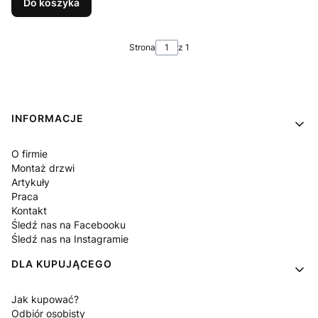
Do koszyka
Strona
z 1
Linki w stopce
INFORMACJE
O firmie
Montaż drzwi
Artykuły
Praca
Kontakt
Śledź nas na Facebooku
Śledź nas na Instagramie
DLA KUPUJĄCEGO
Jak kupować?
Odbiór osobisty