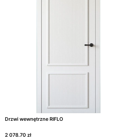
Drzwi wewnętrzne RIFLO
Cena
2 078,70 zł