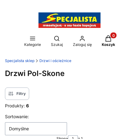
Produkty w kos
Otwórz wyszukiwarkę
Kategorie
Szukaj
Zaloguj się
Koszyk
Specjalista sklep
Drzwi i ościeżnice
Drzwi Pol-Skone
Filtry
Produkty:
6
Lista produktów
Sortowanie:
Domyślne
Strona
z 1