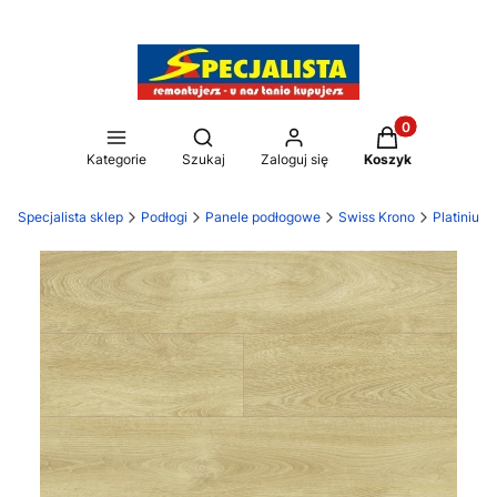
Produkty w kos
Otwórz wyszukiwarkę
Kategorie
Szukaj
Zaloguj się
Koszyk
Specjalista sklep
Podłogi
Panele podłogowe
Swiss Krono
Platinium