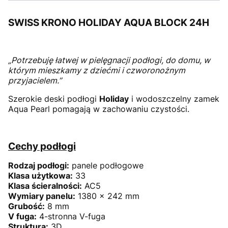
SWISS KRONO HOLIDAY AQUA BLOCK 24H
„Potrzebuję łatwej w pielęgnacji podłogi, do domu, w
którym mieszkamy z dziećmi i czworonożnym
przyjacielem.”
Szerokie deski podłogi
Holiday
i wodoszczelny zamek
Aqua Pearl pomagają w zachowaniu czystości.
Cechy podłogi
Rodzaj podłogi:
panele podłogowe
Klasa użytkowa:
33
Klasa ścieralności:
AC5
Wymiary panelu:
1380 x 242 mm
Grubość:
8 mm
V fuga:
4-stronna V-fuga
Struktura:
3D