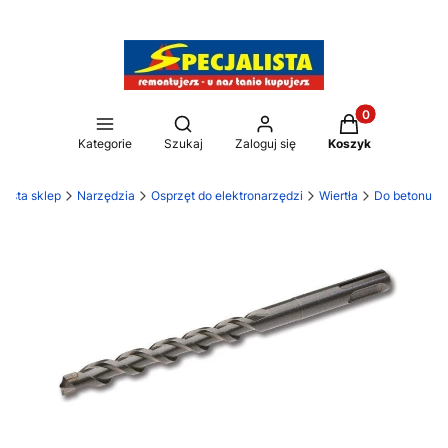
Produkty w kos
Otwórz wyszukiwarkę
Kategorie
Szukaj
Zaloguj się
Koszyk
lista sklep
Narzędzia
Osprzęt do elektronarzędzi
Wiertła
Do betonu