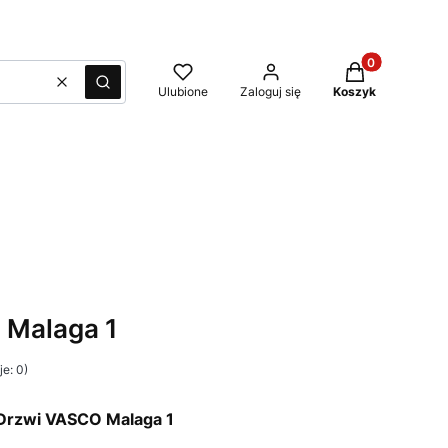
Produkty w kos
Wyczyść
Szukaj
Ulubione
Zaloguj się
Koszyk
 Malaga 1
e: 0)
Drzwi VASCO Malaga 1