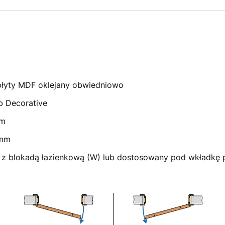
 płyty MDF oklejany obwiedniowo
b Decorative
mm
 mm
b z blokadą łazienkową (W) lub dostosowany pod wkładkę 