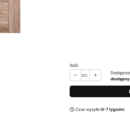
Wybierz
*
Ilość zawiasów
Wybierz
*
Zamek
Wybierz
Ilość
Dostępno
szt.
dostępny
Czas wysyłki:
6-7 tygodni