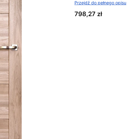
Przejdź do pełnego opisu
Cena
798,27 zł
Wybierz wariant produktu:
Poszczególne warianty mogą ró
*
Rozmiar
Wybierz
*
Kolor
Wybierz
*
Kierunek
Wybierz
*
Wentylacja