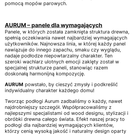
pomocą mopów parowych.
AURUM – panele dla wymagających
Panele, w których została zamknięta struktura drewna,
spełnią oczekiwania nawet najbardziej wymagających
użytkowników. Najnowsza linia, w której każdy panel
nawiązuje do innego zapachu, smaku czy wyglądu,
nadaje podłodze niepowtarzalny charakter. Ten
szeroki wachlarz ulotnych emocji zaklęty został w
specjalnej strukturze paneli, stanowiąc razem
doskonałą harmonijną kompozycję.
AURUM
powstało, by cieszyć zmysły i podkreślić
indywidualny charakter każdego domu!
Tworząc podłogi Aurum zadbaliśmy o każdy, nawet
najdrobniejszy szczegół. Współpracowaliśmy z
najlepszymi specjalistami od wood designu, stylizacji i
obróbki drewna całego świata. Efekt naszej pracy to
podłogi dla najbardziej wymagających klientów,
którzy cenią wysoką jakość i naturalny design oparty