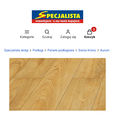
Produkty w kos
Otwórz wyszukiwarkę
Kategorie
Szukaj
Zaloguj się
Koszyk
Specjalista sklep
Podłogi
Panele podłogowe
Swiss Krono
Aurum