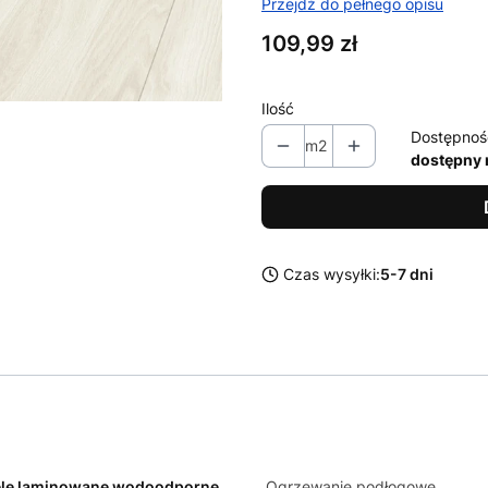
Przejdź do pełnego opisu
Cena
109,99 zł
Ilość
Dostępnoś
m2
dostępny 
Czas wysyłki:
5-7 dni
le laminowane wodoodporne
Ogrzewanie podłogowe