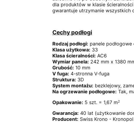
dla produktów w klasie ścieralnośc
gwarantuje utrzymanie wszystkich 
Cechy podłogi
Rodzaj podłogi:
panele podłogowe 
Klasa użytkowa:
33
Klasa ścieralności:
AC6
Wymiar panela:
242 mm x 1380 
Grubość:
10 mm
V fuga:
4-stronna V-fuga
Struktura:
3D
System montażu:
bezklejowy, zame
Na ogrzewanie podłogowe:
Tak, m
2
Opakowanie:
5 szt. = 1,67 m
Gwarancja:
40 lat (użytkowanie d
Producent:
Swiss Krono - Kronopol