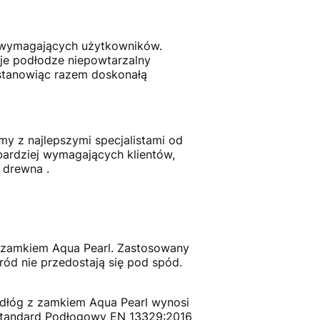
ej wymagających użytkowników.
aje podłodze niepowtarzalny
, stanowiąc razem doskonałą
y z najlepszymi specjalistami od
jbardziej wymagających klientów,
 drewna .
 zamkiem Aqua Pearl. Zastosowany
bród nie przedostają się pod spód.
dłóg z zamkiem Aqua Pearl wynosi
 Standard Podłogowy EN 13329:2016