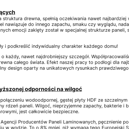
jących
a struktura drewna, spełnią oczekiwania nawet najbardzi
nel nawiązuje do innego zapachu, smaku czy wyglądu, nad
tnych emocji zaklęty został w specjalnej strukturze paneli
y i podkreślić indywidualny charakter każdego domu!
o każdy, nawet najdrobniejszy szczegół. Współpracowaliśm
drewna całego świata. Efekt naszej pracy to podłogi dla na
ralny design oparty na unikatowych rysunkach prawdziwego
yższonej odporności na wilgoć
połączeniu wodoodpornej, gęstej płyty HDF ze szczelnym
ny rdzeń paneli. Wilgoć, nieprzyjemne zapachy, bakterie i 
owymi, jest całkowicie bezpieczne.
 Agencji Producentów Paneli Laminowanych, pęcznienie po
u w wodzie. To o 8% mniej, niż wymaga tego Europejski