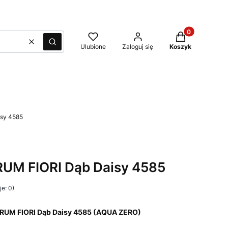
Produkty w kos
Wyczyść
Szukaj
Ulubione
Zaloguj się
Koszyk
isy 4585
RUM FIORI Dąb Daisy 4585
e: 0)
URUM FIORI Dąb Daisy 4585 (AQUA ZERO)