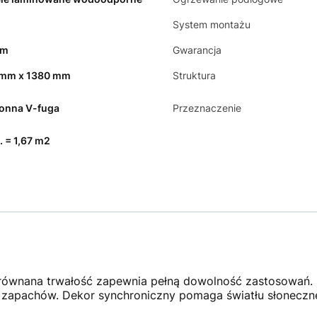
System montażu
mm
Gwarancja
 mm x 1380 mm
Struktura
ronna V-fuga
Przeznaczenie
. = 1,67 m2
ównana trwałość zapewnia pełną dowolność zastosowań. S
 zapachów. Dekor synchroniczny pomaga światłu słonecz