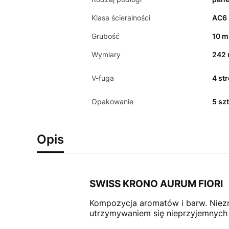
Klasa ścieralności
AC6
Grubość
10 
Wymiary
242
V-fuga
4 st
Opakowanie
5 szt
Opis
SWISS KRONO AURUM FIORI
Kompozycja aromatów i barw. Niezr
utrzymywaniem się nieprzyjemnych