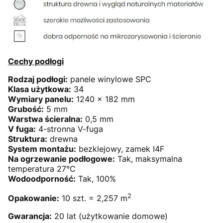
Cechy podłogi
Rodzaj podłogi:
panele winylowe SPC
Klasa użytkowa:
34
Wymiary panelu:
1240 x 182 mm
Grubość:
5 mm
Warstwa ścieralna:
0,5 mm
V fuga:
4-stronna V-fuga
Struktura:
drewna
System montażu:
bezklejowy, zamek I4F
Na ogrzewanie podłogowe:
Tak, maksymalna
temperatura 27°C
Wodoodporność:
Tak, 100%
2
Opakowanie:
10 szt. = 2,257 m
Gwarancja:
20 lat (użytkowanie domowe)