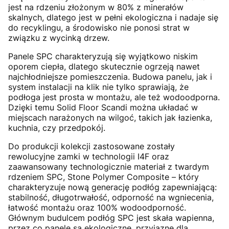
jest na rdzeniu złożonym w 80% z minerałów
skalnych, dlatego jest w pełni ekologiczna i nadaje się
do recyklingu, a środowisko nie ponosi strat w
związku z wycinką drzew.
Panele SPC charakteryzują się wyjątkowo niskim
oporem ciepła, dlatego skutecznie ogrzeją nawet
najchłodniejsze pomieszczenia. Budowa panelu, jak i
system instalacji na klik nie tylko sprawiają, że
podłoga jest prosta w montażu, ale też wodoodporna.
Dzięki temu Solid Floor Scandi można układać w
miejscach narażonych na wilgoć, takich jak łazienka,
kuchnia, czy przedpokój.
Do produkcji kolekcji zastosowane zostały
rewolucyjne zamki w technologii I4F oraz
zaawansowany technologicznie materiał z twardym
rdzeniem SPC, Stone Polymer Composite – który
charakteryzuje nową generację podłóg zapewniającą:
stabilność, długotrwałość, odporność na wgniecenia,
łatwość montażu oraz 100% wodoodporność.
Głównym budulcem podłóg SPC jest skała wapienna,
przez co panele są ekologiczne, przyjazne dla