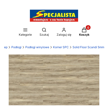
Produkty w kos
Otwórz wyszukiwarkę
Kategorie
Szukaj
Zaloguj się
Koszyk
 sklep
Podłogi
Podłogi winylowe
Korner SPC
Solid Floor Scandi 5mm