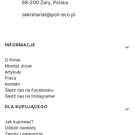
68-200 Żary, Polska
sekretariat@poli-eco.pl
Linki w stopce
INFORMACJE
O firmie
Montaż drzwi
Artykuły
Praca
Kontakt
Śledź nas na Facebooku
Śledź nas na Instagramie
DLA KUPUJĄCEGO
Jak kupować?
Odbiór osobisty
Zwroty i gwarancja