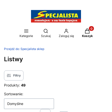
Produkty w kos
Otwórz wyszukiwarkę
Kategorie
Szukaj
Zaloguj się
Koszyk
Przejdź do:
Specjalista sklep
Listwy
Filtry
Produkty:
49
Lista produktów
Sortowanie:
Domyślne