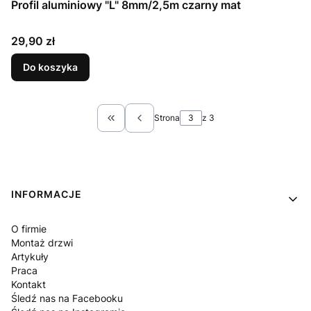
Profil aluminiowy "L" 8mm/2,5m czarny mat
Cena
29,90 zł
Do koszyka
Strona
z 3
Wróć do pierwszej strony z produktami
Linki w stopce
INFORMACJE
O firmie
Montaż drzwi
Artykuły
Praca
Kontakt
Śledź nas na Facebooku