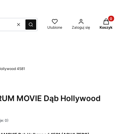
Produkty w kos
Wyczyść
Szukaj
Ulubione
Zaloguj się
Koszyk
ollywood 4581
URUM MOVIE Dąb Hollywood
e: 0)