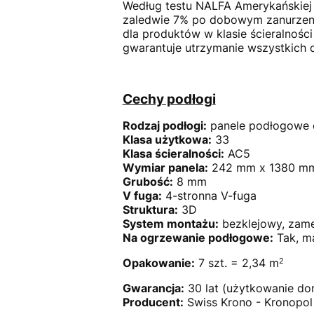
Według testu NALFA Amerykańskiej
zaledwie 7% po dobowym zanurzeni
dla produktów w klasie ścieralnośc
gwarantuje utrzymanie wszystkich 
Cechy podłogi
Rodzaj podłogi:
panele podłogowe 
Klasa użytkowa:
33
Klasa ścieralności:
AC5
Wymiar panela:
242 mm x 1380 
Grubość:
8 mm
V fuga:
4-stronna V-fuga
Struktura:
3D
System montażu:
bezklejowy, zame
Na ogrzewanie podłogowe:
Tak, m
2
Opakowanie:
7 szt. = 2,34 m
Gwarancja:
30 lat (użytkowanie d
Producent:
Swiss Krono - Kronopol