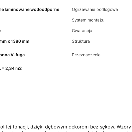
le laminowane wodoodporne
Ogrzewanie podłogowe
System montażu
m
Gwarancja
 mm x 1380 mm
Struktura
ronna V-fuga
Przeznaczenie
t. = 2,34 m2
E
nolitej tonacji, dzięki dębowym dekorom bez sęków. Wzory