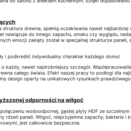
ealna do salonu z aneksem kuchennym, dzięki dopasowaniu
jących
a struktura drewna, spełnią oczekiwania nawet najbardzi
nel nawiązuje do innego zapachu, smaku czy wyglądu, nad
tnych emocji zaklęty został w specjalnej strukturze paneli
y i podkreślić indywidualny charakter każdego domu!
o każdy, nawet najdrobniejszy szczegół. Współpracowaliśm
drewna całego świata. Efekt naszej pracy to podłogi dla na
ralny design oparty na unikatowych rysunkach prawdziwego
yższonej odporności na wilgoć
połączeniu wodoodpornej, gęstej płyty HDF ze szczelnym
ny rdzeń paneli. Wilgoć, nieprzyjemne zapachy, bakterie i 
owymi, jest całkowicie bezpieczne.