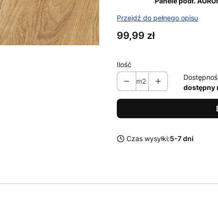
Panele podł. AUR
Przejdź do pełnego opisu
Cena
99,99 zł
Ilość
Dostępnoś
m2
dostępny 
Czas wysyłki:
5-7 dni