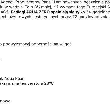
 Agencji Producentów Paneli Laminowanych, pęcznienie po
u w wodzie. To o 8% mniej, niż wymaga tego Europejski
i AC5.
Podłogi AQUA ZERO spełniają nie tylko
24-godzinne
cech użytkowych i estetycznych przez 72 godziny od zalan
o podwyższonej odporności na wilgoć
mm
k Aqua Pearl
aksymalna temperatura 28°C
omowe)