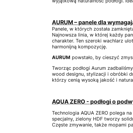
wyjątkową naturalność podłogi. Id
AURUM – panele dla wymaga
Panele, w których została zamknięt
Najnowsza linia, w której każdy pa
charakter. Ten szeroki wachlarz ulo
harmonijną kompozycję.
AURUM
powstało, by cieszyć zmysł
Tworząc podłogi Aurum zadbaliśmy 
wood designu, stylizacji i obróbki 
którzy cenią wysoką jakość i natu
AQUA ZERO - podłogi o podw
Technologia AQUA ZERO polega na 
specjalny, zielony HDF tworzy solid
Częste zmywanie, także mopami par