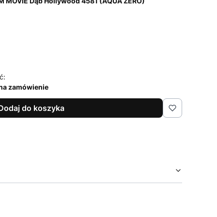
UM MOVIE Dąb Hollywood 4581 (AQUA ZERO)
ć:
na zamówienie
Dodaj do koszyka