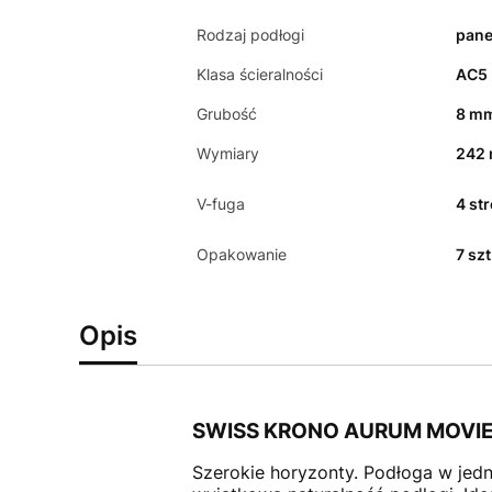
Rodzaj podłogi
pane
Klasa ścieralności
AC5
Grubość
8 m
Wymiary
242
V-fuga
4 st
Opakowanie
7 sz
Opis
SWISS KRONO AURUM MOVI
Szerokie horyzonty. Podłoga w jed