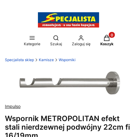
Produkty w kos
Otwórz wyszukiwarkę
Kategorie
Szukaj
Zaloguj się
Koszyk
Specjalista sklep
Karnisze
Wsporniki
Impulso
Wspornik METROPOLITAN efekt
stali nierdzewnej podwójny 22cm fi
16/19mm