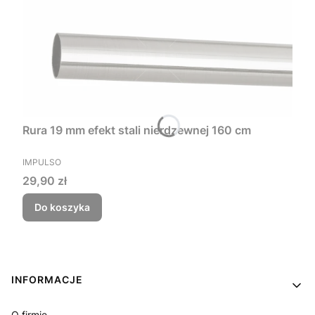
Rura 19 mm efekt stali nierdzewnej 160 cm
PRODUCENT
IMPULSO
Cena
29,90 zł
Do koszyka
Linki w stopce
INFORMACJE
O firmie