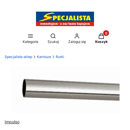
Produkty w kos
Otwórz wyszukiwarkę
Kategorie
Szukaj
Zaloguj się
Koszyk
Specjalista sklep
Karnisze
Rurki
Impulso