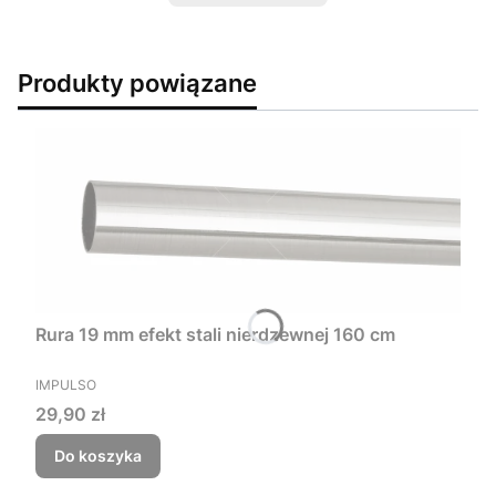
Produkty powiązane
Rura 19 mm efekt stali nierdzewnej 160 cm
PRODUCENT
IMPULSO
Cena
29,90 zł
Do koszyka