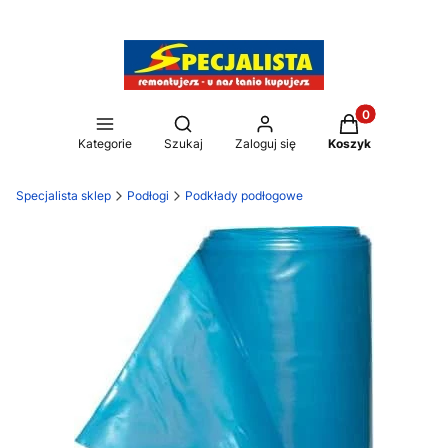
Produkty w kos
Otwórz wyszukiwarkę
Kategorie
Szukaj
Zaloguj się
Koszyk
Specjalista sklep
Podłogi
Podkłady podłogowe