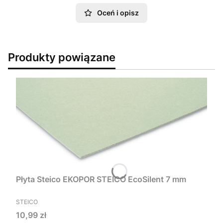
Oceń i opisz
Produkty powiązane
Płyta Steico EKOPOR STEICO EcoSilent 7 mm
PRODUCENT
STEICO
Cena
10,99 zł