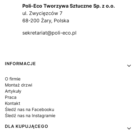
Poli-Eco Tworzywa Sztuczne Sp. z o.o.
ul. Zwycięzców 7
68-200 Żary, Polska
sekretariat@poli-eco.pl
Linki w stopce
INFORMACJE
O firmie
Montaż drzwi
Artykuły
Praca
Kontakt
Śledź nas na Facebooku
Śledź nas na Instagramie
DLA KUPUJĄCEGO