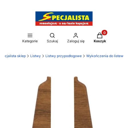
Produkty w kos
Otwórz wyszukiwarkę
Kategorie
Szukaj
Zaloguj się
Koszyk
Specjalista sklep
Listwy
Listwy przypodłogowe
Wykończenia do listew