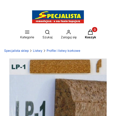
Produkty w kos
Otwórz wyszukiwarkę
Kategorie
Szukaj
Zaloguj się
Koszyk
Specjalista sklep
Listwy
Profile i listwy korkowe