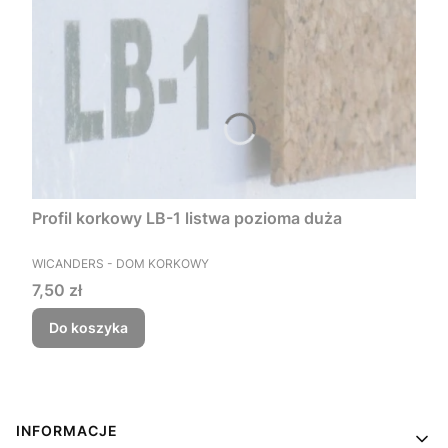
Profil korkowy LB-1 listwa pozioma duża
PRODUCENT
WICANDERS - DOM KORKOWY
Cena
7,50 zł
Do koszyka
Linki w stopce
INFORMACJE