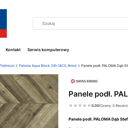
Kontakt
Serwis komputerowy
Platinium
Paloma Aqua Block 24h (AC5, 8mm)
Panele podł. PALOMA Dąb S
Panele podł. P
0.00
(Oceny: 0 Recenzj
Panele podł. PALOMA Dąb St