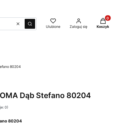
Produkty w kos
Wyczyść
Szukaj
Ulubione
Zaloguj się
Koszyk
tefano 80204
ALOMA Dąb Stefano 80204
e: 0)
efano 80204