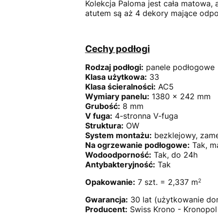
Kolekcja Paloma jest cała matowa,
atutem są aż 4 dekory mające odpow
Cechy podłogi
Rodzaj podłogi:
panele podłogowe
Klasa użytkowa:
33
Klasa ścieralności:
AC5
Wymiary panelu:
1380 x 242 mm
Grubość:
8 mm
V fuga:
4-stronna V-fuga
Struktura:
OW
System montażu:
bezklejowy, zame
Na ogrzewanie podłogowe:
Tak, m
Wodoodporność:
Tak, do 24h
Antybakteryjność:
Tak
2
Opakowanie:
7 szt. = 2,337 m
Gwarancja:
30 lat (użytkowanie d
Producent:
Swiss Krono - Kronopol