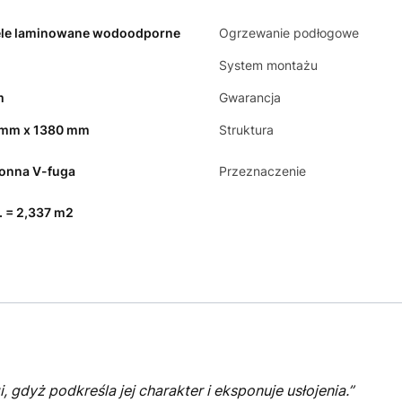
le laminowane wodoodporne
Ogrzewanie podłogowe
System montażu
m
Gwarancja
 mm x 1380 mm
Struktura
ronna V-fuga
Przeznaczenie
t. = 2,337 m2
gdyż podkreśla jej charakter i eksponuje usłojenia.”