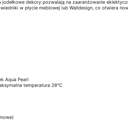
 a jodełkowe dekory pozwalają na zaaranżowanie eklektyc
iedniki w płycie meblowej lub Walldesign, co otwiera no
k Aqua Pearl
aksymalna temperatura 28°C
omowe)