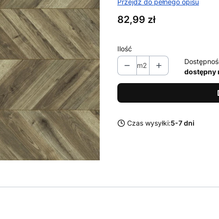
Przejdź do pełnego opisu
Cena
82,99 zł
Ilość
Dostępnoś
m2
dostępny 
Czas wysyłki:
5-7 dni