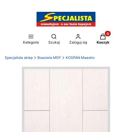
Produkty w kos
Otwórz wyszukiwarkę
Kategorie
Szukaj
Zaloguj się
Koszyk
Specjalista sklep
Boazeria MDF
KOSPAN Maestro